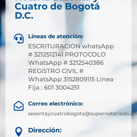
Cuatro de Bogotá
D.C.
Líneas de atención:

ESCRITURACION whatsApp
# 3212512141 PROTOCOLO
WhatsApp # 3212540386
REGISTRO CIVIL #
WhatsApp 3152809115 Linea
Fija : 601 3004251
Correo electrónico:

sesentaycuatrobogota@supernotariado.go
Dirección:
