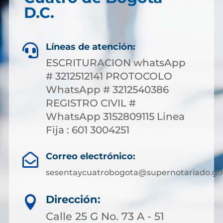
D.C.
Líneas de atención:

ESCRITURACION whatsApp
# 3212512141 PROTOCOLO
WhatsApp # 3212540386
REGISTRO CIVIL #
WhatsApp 3152809115 Linea
Fija : 601 3004251
Correo electrónico:

sesentaycuatrobogota@supernotariado.go
Dirección:

Calle 25 G No. 73 A - 51