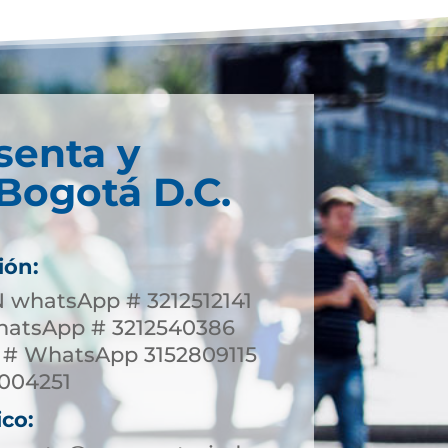
senta y
Bogotá D.C.
ión:
whatsApp # 3212512141
tsApp # 3212540386
 # WhatsApp 3152809115
3004251
ico: