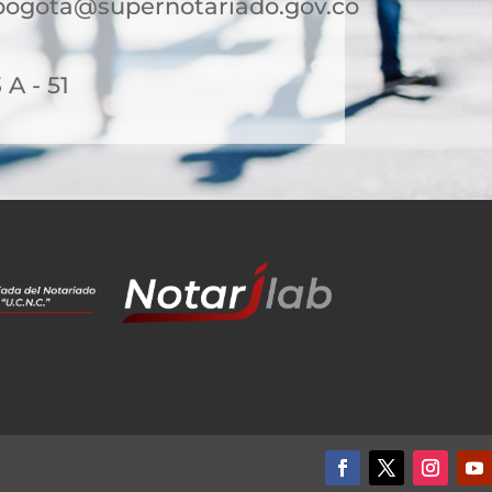
bogota@supernotariado.gov.co
 A - 51