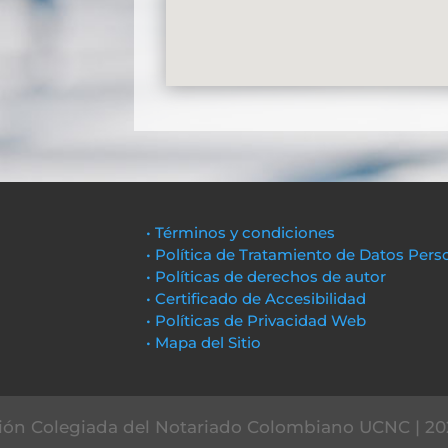
• Términos y condiciones
• Política de Tratamiento de Datos Pers
• Políticas de derechos de autor
• Certificado de Accesibilidad
• Políticas de Privacidad Web
• Mapa del Sitio
ón Colegiada del Notariado Colombiano UCNC | 20