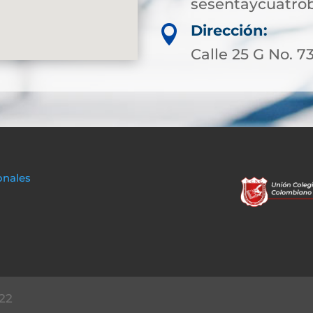
sesentaycuatro
Dirección:

Calle 25 G No. 73
onales
22