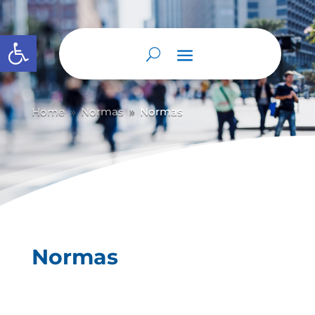
Abrir barra de herramientas
Home
Normas
Normas
9
9
Normas