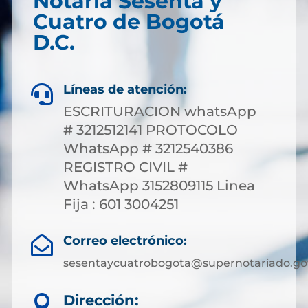
Notaría Sesenta y
Cuatro de Bogotá
D.C.
Líneas de atención:

ESCRITURACION whatsApp
# 3212512141 PROTOCOLO
WhatsApp # 3212540386
REGISTRO CIVIL #
WhatsApp 3152809115 Linea
Fija : 601 3004251
Correo electrónico:

sesentaycuatrobogota@supernotariado.go
Dirección:
