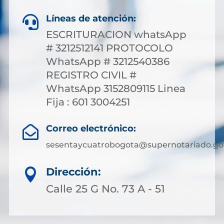
Líneas de atención:

ESCRITURACION whatsApp
# 3212512141 PROTOCOLO
WhatsApp # 3212540386
REGISTRO CIVIL #
WhatsApp 3152809115 Linea
Fija : 601 3004251
Correo electrónico:

sesentaycuatrobogota@supernotariado.go
Dirección:

Calle 25 G No. 73 A - 51