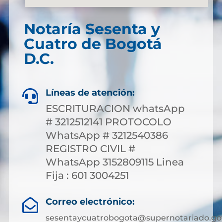
Notaría Sesenta y
Cuatro de Bogotá
D.C.
Líneas de atención:

ESCRITURACION whatsApp
# 3212512141 PROTOCOLO
WhatsApp # 3212540386
REGISTRO CIVIL #
WhatsApp 3152809115 Linea
Fija : 601 3004251
Correo electrónico:

sesentaycuatrobogota@supernotariado.go