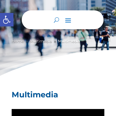
Abrir barra de herramientas
Home
Multimedia
Multimedia
9
9
Multimedia