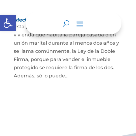
Abrir barra de herramientas
Afectación a Vivienda familiar
Esta protección la ordena la ley sobre la
vivienda que habita la pareja casada o en
unión marital durante al menos dos años y
se llama comúnmente, la Ley de la Doble
Firma, porque para vender el inmueble
protegido se requiere la firma de los dos.
Además, só lo puede...