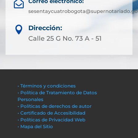
Correo electrónico:

sesentaycuatrobogota@supernotariado.go
Dirección:

Calle 25 G No. 73 A - 51
• Términos y condiciones
• Política de Tratamiento de Datos
Personales
• Políticas de derechos de autor
• Certificado de Accesibilidad
• Políticas de Privacidad Web
• Mapa del Sitio