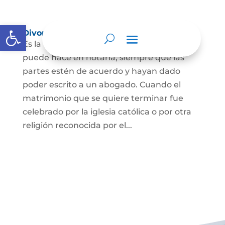
Abrir barra de herramientas
Divorcio
Es la terminación del Matrimonio Civil y se
puede hace en notaría, siempre que las
partes estén de acuerdo y hayan dado
poder escrito a un abogado. Cuando el
matrimonio que se quiere terminar fue
celebrado por la iglesia católica o por otra
religión reconocida por el...