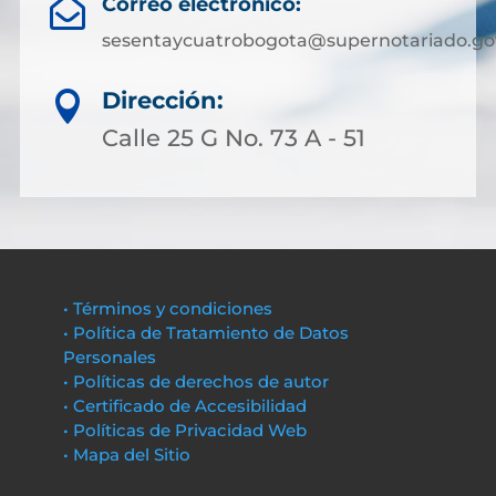
Correo electrónico:

sesentaycuatrobogota@supernotariado.go
Dirección:

Calle 25 G No. 73 A - 51
• Términos y condiciones
• Política de Tratamiento de Datos
Personales
• Políticas de derechos de autor
• Certificado de Accesibilidad
• Políticas de Privacidad Web
• Mapa del Sitio