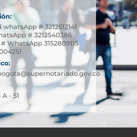
ión:
whatsApp # 3212512141
tsApp # 3212540386
 # WhatsApp 3152809115
3004251
ico:
bogota@supernotariado.gov.co
 A - 51