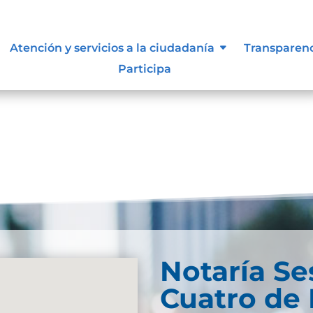
, niñas y adolescentes
Atención y servicios a la ciudadanía
Transparen
Participa
Notaría Se
Cuatro de 