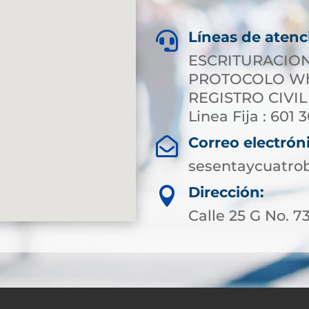
Líneas de atenc

ESCRITURACION 
PROTOCOLO Wha
REGISTRO CIVIL
Linea Fija : 601 
Correo electrón

sesentaycuatro
Dirección:

Calle 25 G No. 73