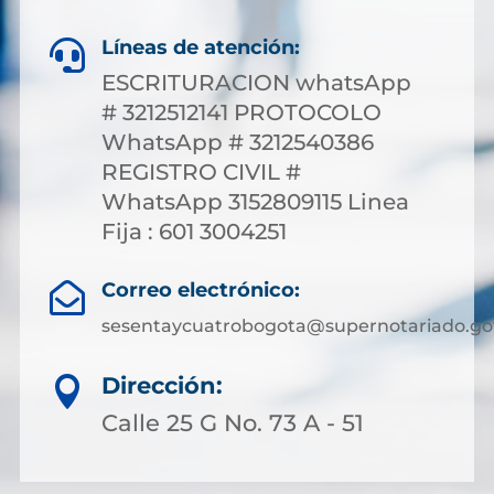
Líneas de atención:

ESCRITURACION whatsApp
# 3212512141 PROTOCOLO
WhatsApp # 3212540386
REGISTRO CIVIL #
WhatsApp 3152809115 Linea
Fija : 601 3004251
Correo electrónico:

sesentaycuatrobogota@supernotariado.go
Dirección:

Calle 25 G No. 73 A - 51