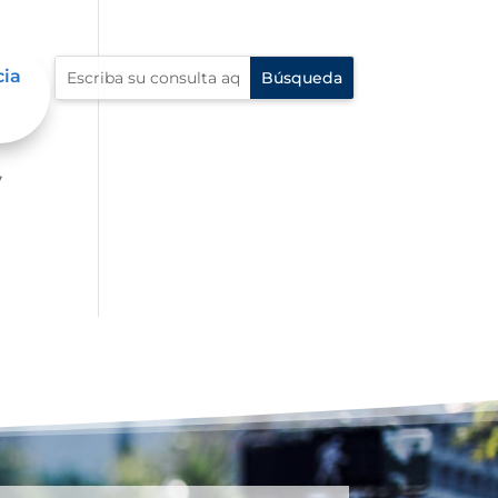
cia
er
y