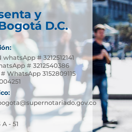
senta y
Bogotá D.C.
ión:
whatsApp # 3212512141
tsApp # 3212540386
 # WhatsApp 3152809115
3004251
ico:
bogota@supernotariado.gov.co
 A - 51