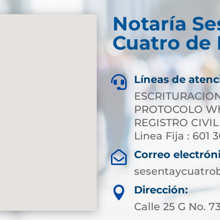
Notaría Se
Cuatro de 
Líneas de atenc

ESCRITURACION 
PROTOCOLO Wha
REGISTRO CIVIL
Linea Fija : 601 
Correo electrón

sesentaycuatro
Dirección:

Calle 25 G No. 73